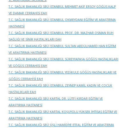
VE ARAŞTIRMA HASTANESİ
T.C. SAĞLIK BAKANLIĞI SBÜ İSTANBUL MEHMET AKİF ERSOY GÖĞÜS KALP
VE DAMAR CERRAHİSİ EAH
T.C. SAĞLIK BAKANLIĞI SBÜ İSTANBUL OKMEYDANI EĞİTİM VE ARAŞTIRMA
HASTANESİ
T.C. SAĞLIK BAKANLIĞI SBÜ İSTANBUL PROF. DR. MAZHAR OSMAN RUH
SAĞLIĞI VE SİNİR HASTALIKLARI EAH
T.C. SAĞLIK BAKANLIĞI SBÜ İSTANBUL SULTAN ABDÜLHAMİD HAN EĞİTİM
VE ARAŞTIRMA HASTANESİ
T.C. SAĞLIK BAKANLIĞI SBÜ İSTANBUL SÜREYYAPAŞA GÖĞÜS HASTALIKLARI
VE GÖĞÜS CERRAHİSİ EAH
T.C. SAĞLIK BAKANLIĞI SBÜ İSTANBUL YEDİKULE GÖĞÜS HASTALIKLARI VE
GÖĞÜS CERRAHİSİ EAH
T.C. SAĞLIK BAKANLIĞI SBÜ İSTANBUL ZEYNEP KAMİL KADIN VE ÇOCUK
HASTALIKLARI EAH
T.C. SAĞLIK BAKANLIĞI SBÜ KARTAL DR. LÜTFİ KIRDAR EĞİTİM VE
ARAŞTIRMA HASTANESİ
T.C. SAĞLIK BAKANLIĞI SBÜ KARTAL KOŞUYOLU YÜKSEK İHTİSAS EĞİTİM VE
ARAŞTIRMA HASTANESİ
T.C. SAĞLIK BAKANLIĞI SBÜ ŞİŞLİ HAMİDİYE ETFAL EĞİTİM VE ARAŞTIRMA