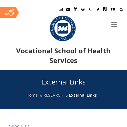
TR
Vocational School of Health
Services
Ana
External Links
İçerik
Home
RESEARCH
External Links
ANADOLU 112