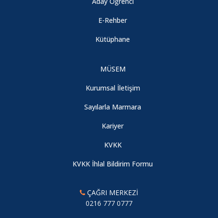
Aday Öğrenci
Akademik Kurul Toplantısı
E-Rehber
09.08.2026
Kütüphane
2025-2026 Eğitim-Öğretim Yılı Oryantasyon Eğitimi
MÜSEM
09.08.2026
Kurumsal İletişim
2025 Mezuniyet Törenimizden
Sayılarla Marmara
09.08.2026
Kariyer
KVKK
Diş Protez Teknolojisi Programı Dijital İş Akışı / Cad Cam
KVKK İhlal Bildirim Formu
Temel Eğitimi
09.08.2026
ÇAĞRI MERKEZİ
0216 777 0777
Diş Protez Teknolojisi Programı "Zirkonya Alt Yapılı