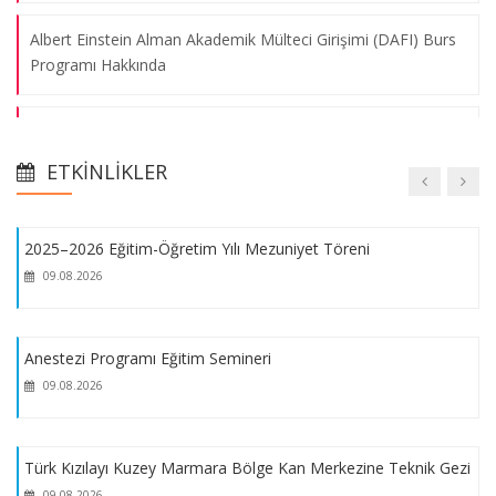
Afetlerde Sağlık Hizmetleri Paneli
Albert Einstein Alman Akademik Mülteci Girişimi (DAFI) Burs
10.04.2025
Programı Hakkında
Aday Öğrenciler İçin Programlarımız Hakkında Bilgiler
Sabit Protezlerde Porselen Uygulama Kursu
09.08.2026
ETKINLIKLER
Sağlık Hizmetleri Meslek Yüksekokulu Tanıtım Günleri
2025–2026 Eğitim-Öğretim Yılı Mezuniyet Töreni
Albert Einstein Alman Akademik Mülteci Girişimi (DAFI) Burs
09.08.2026
Programı Hakkında
Anestezi Programı Eğitim Semineri
09.08.2026
Türk Kızılayı Kuzey Marmara Bölge Kan Merkezine Teknik Gezi
09.08.2026