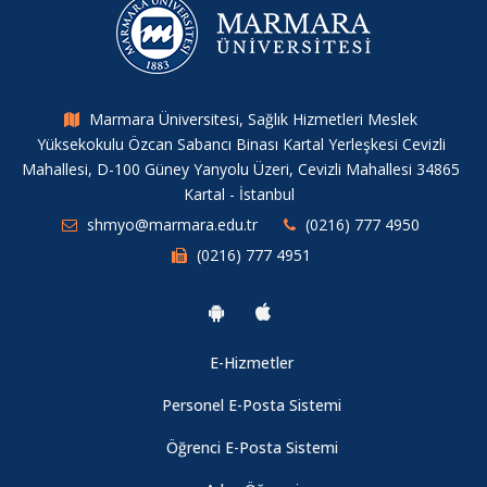
Türk Kızılayı Kuzey Marmara Bölge Kan Merkezi’ne Ziyaret
09.08.2026
Marmara Üniversitesi, Sağlık Hizmetleri Meslek
Yüksekokulu Özcan Sabancı Binası Kartal Yerleşkesi Cevizli
Yüksekokul Öğrenci Kalite Komisyonu Toplantısı
Mahallesi, D-100 Güney Yanyolu Üzeri, Cevizli Mahallesi 34865
09.08.2026
Kartal - İstanbul
shmyo@marmara.edu.tr
(0216) 777 4950
(0216) 777 4951
Sağlık Hizmetlerinde Dijital Yaklaşımlar ve Yapay Zekâ Çalıştayı
09.08.2026
E-Hizmetler
Tıbbi Laboratuvar Teknikleri Programı Öğrencilerinden
BIOEXPO 2025 Fuarına Teknik Gezi
Personel E-Posta Sistemi
09.08.2026
Öğrenci E-Posta Sistemi