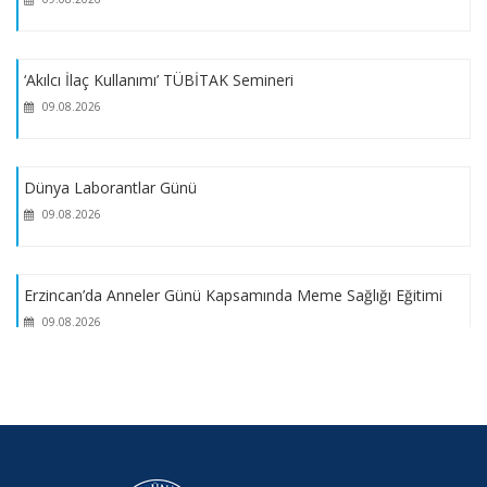
‘Akılcı İlaç Kullanımı’ TÜBİTAK Semineri
09.08.2026
Dünya Laborantlar Günü
09.08.2026
Erzincan’da Anneler Günü Kapsamında Meme Sağlığı Eğitimi
09.08.2026
Dijital İş Akışı ve IPS e.max Ceram Art ile Boyama ve
Karakterizasyon Kursu Gerçekleştirildi
09.08.2026